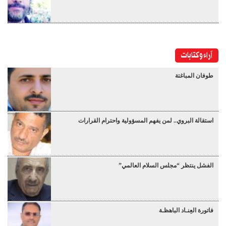
آراء وكتابات
طوفان المباغتة
استقالة البروي.. لمن يفهم المسؤولية واحترام القرارات
الفشل ينتظر “مجلس السلام العالمي”
فاتورة العِنـاد الباهظـة