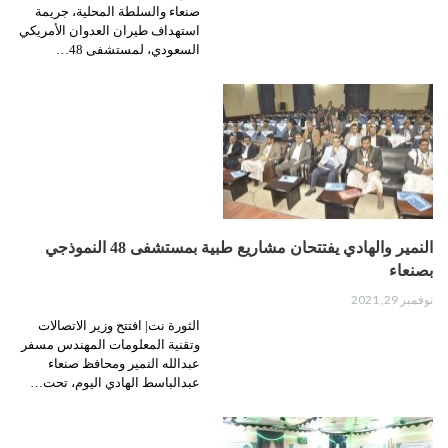
صنعاء والسلطة المحلية، جريمة
استهداف طيران العدوان الأمريكي
السعودي، لمستشفى 48…
النمير والهادي يفتتحان مشاريع طبية بمستشفى 48 النموذجي
بصنعاء
نوفمبر 29, 2021
الثورة نت| افتتح وزير الاتصالات
وتقنية المعلومات المهندس مسفر
عبدالله النمير ومحافظ صنعاء
عبدالباسط الهادي اليوم، تحت…