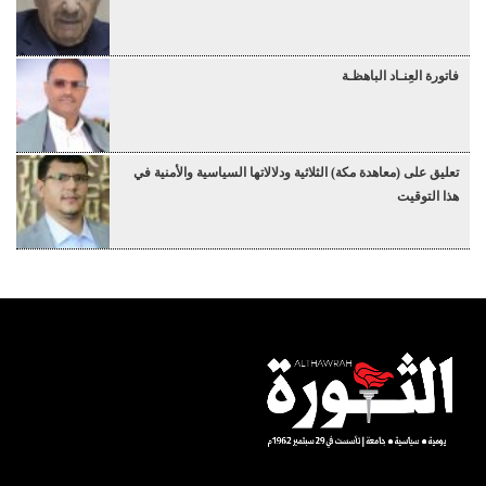
فاتورة العِنـاد الباهظـة
تعليق على (معاهدة مكة) الثلاثية ودلالاتها السياسية والأمنية في
هذا التوقيت