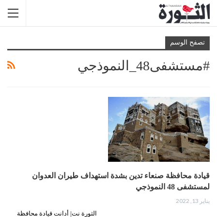
تصفح الوسم
#مستشفى48_النموذجي
قيادة محافظة صنعاء تدين بشدة استهداف طيران العدوان
لمستشفى 48 النموذجي
يناير 13, 2022
الثورة نت| أدانت قيادة محافظة