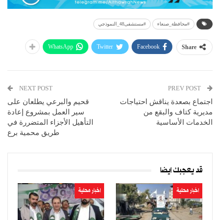
#محافظة_صنعاء
#مستشفى48_النموذجي
WhatsApp
Twitter
Facebook
Share
NEXT POST
PREV POST
اجتماع بصعدة يناقش احتياجات
قحيم والبرعي يطلعان على
مديرية كتاف والبقع من
سير العمل بمشروع إعادة
الخدمات الأساسية
التأهيل الأجزاء المتضررة في
طريق محمية برع
قد يعجبك ايضا
اخبار محلية
اخبار محلية