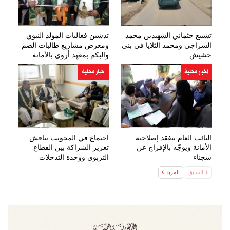
تشييع جثماني الشهيدين محمد
تدشين فعاليات المولد النبوي
السراجي ومحمد الثلايا في بني
ومعرض مشاريع طالبات الصم
حشيش
والبكم بمعهد أروى بالأمانة
اخبار محلية
اخبار محلية
النائب العام يتفقد إصلاحية
اجتماع في المحويت يناقش
الأمانة ويوجّه بالإفراج عن
تعزيز الشراكة بين القطاع
سجناء
التربوي ووحدة التدخلات
والجمعيات…
السابق
المزيد