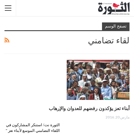
تصفح الوسم
لقاء تضامني
أبناء تعز يؤكدون رفضهم للعدوان والإرهاب
مارس 20, 2016
الثورة نت/ استنكر المشاركون في
اللقاء التضامني الموسع لأبناء تعز "