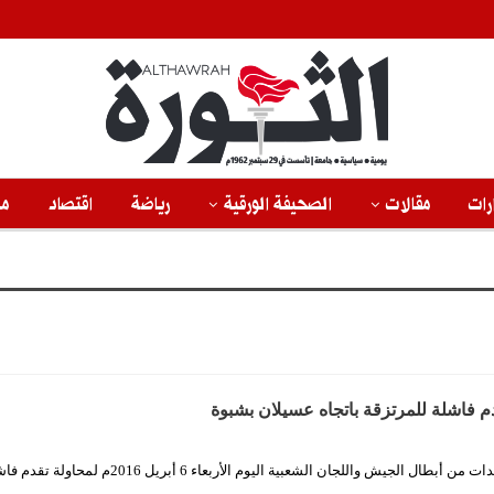
رات
مقالات
الصحيفة الورقية
رياضة
اقتصاد
من
م فاشلة للمرتزقة باتجاه عسيلان بشبوة
الثورة نت/ تصدت وحدات من أبطال الجيش واللجان الشعبية اليوم الأربعاء 6 أبريل 2016م لمحاو