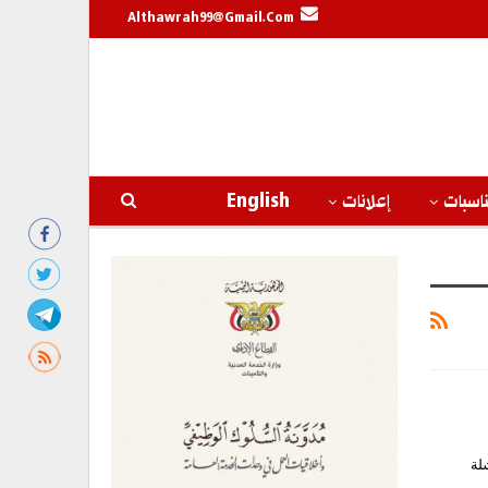
Althawrah99@gmail.com
اسبات
إعلانات
English
لة تقدم فاشلة