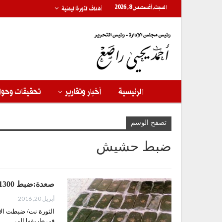
السبت, أغسطس 8, 2026
أهداف الثورة اليمنية
الرئيسية
أخبار وتقارير
تحقيقات وحوا
تصفح الوسم
ضبط حشيش
صعدة:ضبط 1300 كيلو من الحشيش في باقم
أبريل 20, 2016
في طريقها إلى…