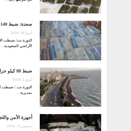
صعدة: ضبط 140 كيلو جرام حشيش بطريقها للسعودية
أبريل 19, 2016
الأراضي السعودية.…
ضبط 80 كيلو جرام من الحشيش بالحديدة
أبريل 1, 2016
الثورة نت../ ضبطت ال
بمديرية…
أجهزة الأمن وال
ديسمبر 15, 2015