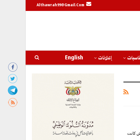
Althawrah99@gmail.com
اسبات
إعلانات
English
300 كيلوجرام من الحشيش كانت