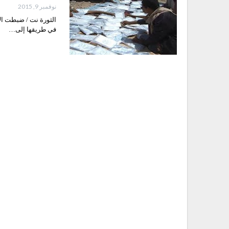
نوفمبر 9, 2015
الثورة نت / ضبطت ال
في طريقها إلى…