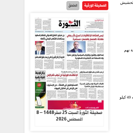
 50 كيلو جرام من مادة الحشيش
الصحيفة الورقية
الملحق
ة نهم
الثورة نت / ضبطت شرطة البحث الجنائي بمحافظة عمران متهم في آلـ37 من عمره يدعى ج- ع- م- وبحوزته 49 كيلو
صحيفة الثورة السبت 25 صفر1448 – 8
اغسطس 2026