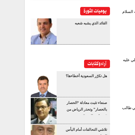
يوميات الثورة
 السلام
القائد الذي يشبه شعبه
لي عليه
آراء وكتابات
هل تكرّر السعودية أخطاءها؟
صنعاء تثبت معادلة “الحصار
بي طالب
بالحصار” وتحذر الرياض من
“عسكرة البحر”
تلاشي التحالفات أمام البأس