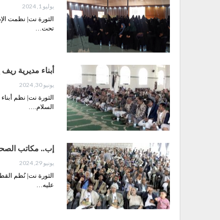
يوليو 1, 2024
الثورة نت| نظمت الإدا
تحت…
أبناء مديرية ريف 
يونيو 30, 2024
الثورة نت| نظم أبناء
السلام.…
إب.. مكاتب الصحة 
يونيو 29, 2024
الثورة نت| نُظم القط
عليه…