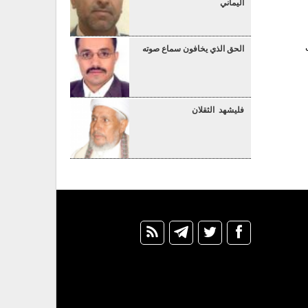
اليماني
هـ وأكدت
الحق الذي يخافون سماع صوته
فليشهد الثقلان