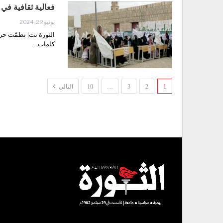
فعالية ثقافية في 
يونيو 29, 2024
كلمات…
1
2
3
…
10
التالي