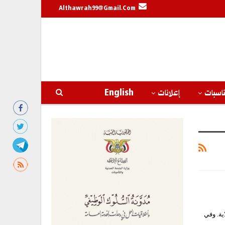
Althawrah99@gmail.com
اسبات
إعلانات
English
ية. وفي