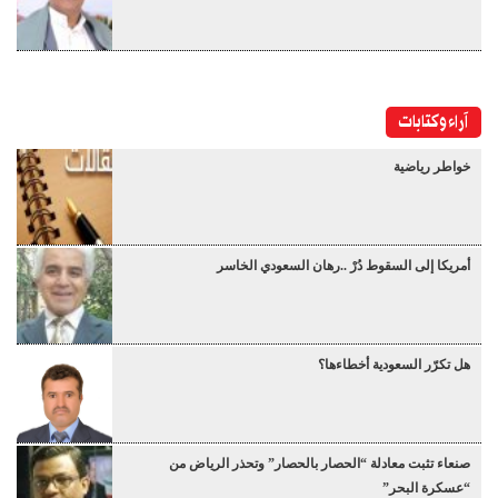
آراء وكتابات
خواطر رياضية
أمريكا إلى السقوط دُرْ ..رهان السعودي الخاسر
هل تكرّر السعودية أخطاءها؟
صنعاء تثبت معادلة “الحصار بالحصار” وتحذر الرياض من
“عسكرة البحر”