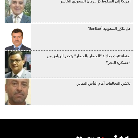
أمريكا إلى السقوط دُرْ ..رهان السعودي الخاسر
هل تكرّر السعودية أخطاءها؟
صنعاء تثبت معادلة “الحصار بالحصار” وتحذر الرياض من
“عسكرة البحر”
تلاشي التحالفات أمام البأس اليماني