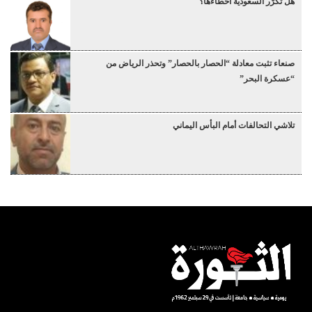
هل تكرّر السعودية أخطاءها؟
صنعاء تثبت معادلة “الحصار بالحصار” وتحذر الرياض من
“عسكرة البحر”
تلاشي التحالفات أمام البأس اليماني