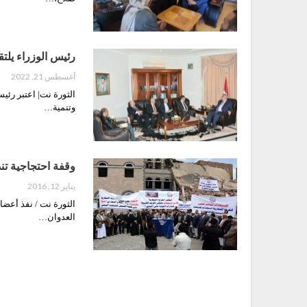
رئيس الوزراء يلتق
أغسطس 21, 2022
الثورة نت| اعتبر رئي
وتنمية…
وقفة احتجاجية تند
يناير 12, 2016
الثورة نت / نفذ أعضاء
العدوان…