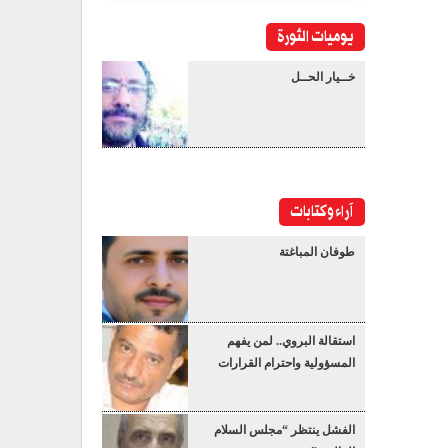
يوميات الثورة
خــيار الحــل
آراء وكتابات
طوفان المباغتة
استقالة البروي.. لمن يفهم
المسؤولية واحترام القرارات
الفشل ينتظر “مجلس السلام