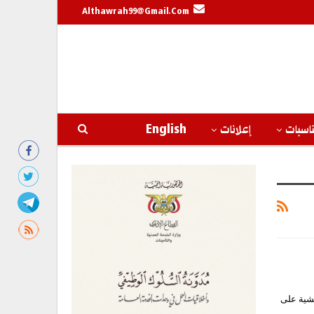
Althawrah99@gmail.com
اسبات
إعلانات
English
حشية على