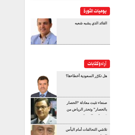
يوميات الثورة
القائد الذي يشبه شعبه
آراء وكتابات
هل تكرّر السعودية أخطاءها؟
صنعاء تثبت معادلة “الحصار
بالحصار” وتحذر الرياض من
“عسكرة البحر”
تلاشي التحالفات أمام البأس