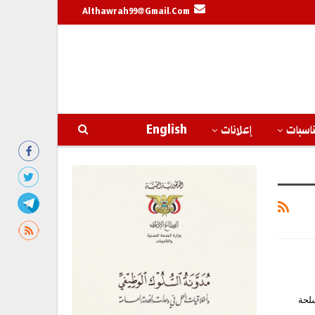
Althawrah99@gmail.com
اسبات
إعلانات
English
سلحة