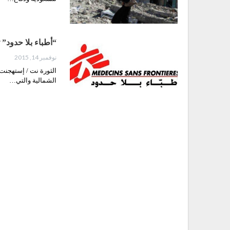
“أطباء بلا حدود” 
نوفمبر 14, 2015
الثورة نت / إستهجنت 
الشمالية والتي…