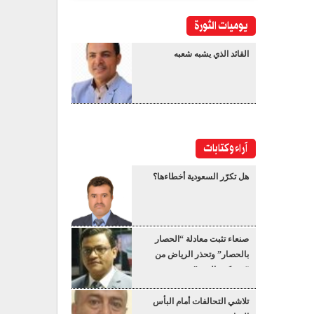
يوميات الثورة
القائد الذي يشبه شعبه
آراء وكتابات
هل تكرّر السعودية أخطاءها؟
صنعاء تثبت معادلة “الحصار
بالحصار” وتحذر الرياض من
“عسكرة البحر”
تلاشي التحالفات أمام البأس