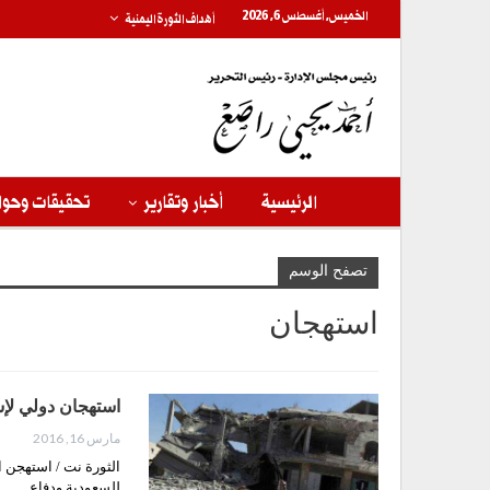
الخميس, أغسطس 6, 2026
أهداف الثورة اليمنية
الرئيسية
أخبار وتقارير
تحقيقات وحوا
تصفح الوسم
استهجان
استهجان دولي لإست
مارس 16, 2016
الثورة نت / استهجن ا
للسعودية ودفاع…