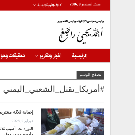
السبت, أغسطس 8, 2026
أهداف الثورة اليمنية
الرئيسية
أخبار وتقارير
تحقيقات وحوا
تصفح الوسم
#أمريكا_تقتل_الشعبي_اليمني
إصابة ثلاثة مغتر
فبراير 2, 2025
الثورة نت| أصيب ثلا
وأوضح مصدر محلي…