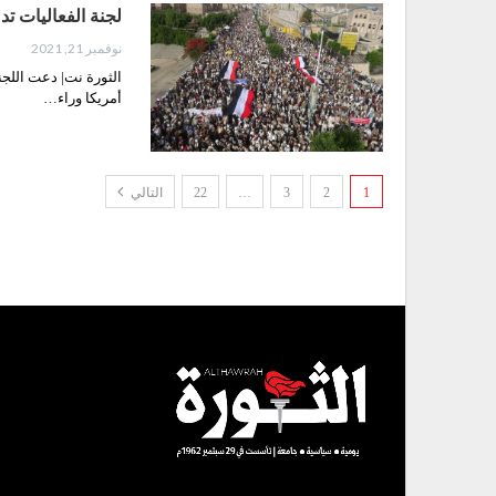
لجنة الفعاليات ت
نوفمبر 21, 2021
الثورة نت| دعت اللجن
أمريكا وراء…
1
2
3
…
22
التالي