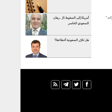
ات "
أمريكا إلى السقوط دُرْ ..رهان
السعودي الخاسر
هل تكرّر السعودية أخطاءها؟