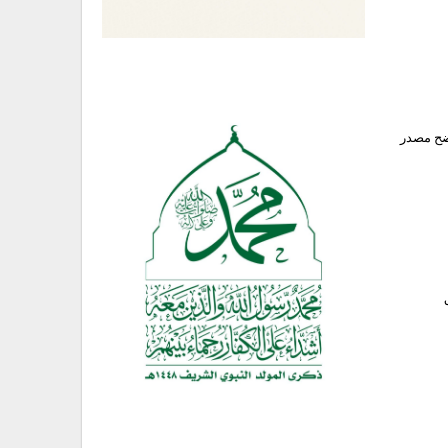
ضح مصدر
حق