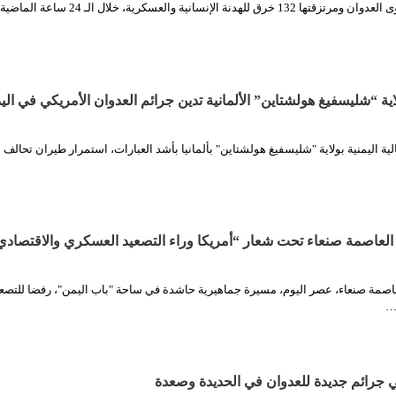
الثورة نت| ارتكبت قوى العدوان ومرتزقتها 132 خرق للهدنة الإنسانية والعسك
ولاية “شليسفيغ هولشتاين” الألمانية تدين جرائم العدوان الأمريكي في الي
الية اليمنية بولاية "شليسفيغ هولشتاين" بألمانيا بأشد العبارات، استمرار طيران تحالف
لعاصمة صنعاء تحت شعار “أمريكا وراء التصعيد العسكري والاقتصادي
اصمة صنعاء، عصر اليوم، مسيرة جماهيرية حاشدة في ساحة "باب اليمن"، رفضا للتصع
…
جرائم جديدة للعدوان في الحديدة وصعدة