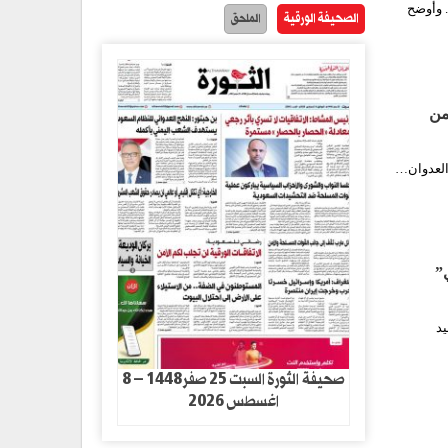
رية، خلال الـ 24 ساعة الماضية. وأوضح
الصحيفة الورقية
الملحق
من
 العدوان…
”
يد
صحيفة الثورة السبت 25 صفر1448 – 8
اغسطس 2026