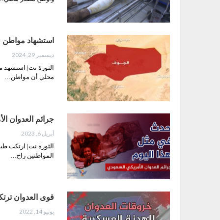
استشهاد مواطن ج
ديسمبر 29, 2024
الثورة نت| استشهد 
محلي أن مواطن…
جرائم العدوان الأمر
أبريل 6, 2023
المواطنين راح…
قوى العدوان ترتكب 132 خرق للهدنة الإنسانية والعسكرية خلال الس
يونيو 14, 2022