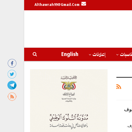
Althawrah99@gmail.com
اسبات
إعلانات
English
جوف
وف.