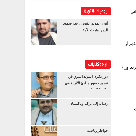
يوميات الثورة
ظتي
أنوار المولد النبوي .. سر صمود
اليمن وثبات الأمة
تمرار
آراء وكتابات
كا وراء
دور ذكرى المولد النبوي في
تعزيز حضور مبادئ الأنبياء في
واقعنا المعاصر
رسالة إلى تركيا وباكستان
ي
خواطر رياضية