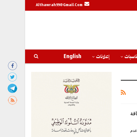
Althawrah99@gmail.com
اسبات
إعلانات
English
اقة
وعدم