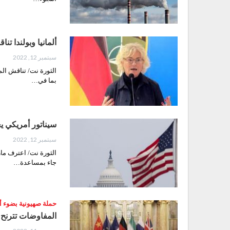
ألمانيا وبولندا تن
سبتمبر 12, 2022
الثورة نت/ تناقش الم
بما في…
سيناتور أمريكي ي
سبتمبر 12, 2022
الثورة نت/ اعترف ما
جاء بمساعدة…
حملة صهيونية بضوء أ
المفاوضات تترنح و