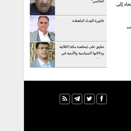
العالمي”
حاد إلى
فاتورة العِنـاد الباهظـة
ضد
تعليق على (معاهدة مكة) الثلاثية
ودلالاتها السياسية والأمنية في
هذا التوقيت