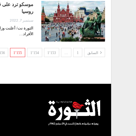
موسكو ترد على قي
روسيا
سبتمبر 7, 2022
الثورة نت/ أعلنت وزا
الأفراد…
السابق
1
…
1٬153
1٬154
1٬155
156