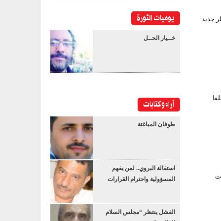
يوميات الثورة
ر جديد
خــيار الحــل
لفا
آراء وكتابات
طوفان المباغتة
استقالة البروي.. لمن يفهم
ات
المسؤولية واحترام القرارات
الفشل ينتظر “مجلس السلام