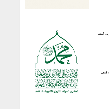
إلى كييف،
 كييف