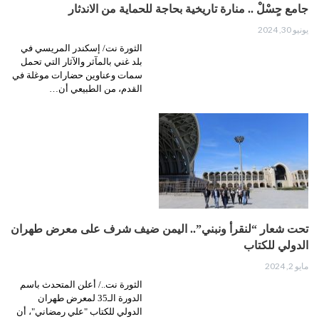
جامع حٍسْلْ .. منارة تاريخية بحاجة للحماية من الاندثار
يونيو 30, 2024
الثورة نت/ إسكندر المريسي في
بلد غني بالمآثر والآثار التي تحمل
سمات وعناوين حضارات موغلة في
القدم، من الطبيعي أن…
تحت شعار “لنقرأ ونبني”.. اليمن ضيف شرف على معرض طهران
الدولي للكتاب
مايو 2, 2024
الثورة نت../ أعلن المتحدث باسم
الدورة الـ35 لمعرض طهران
الدولي للكتاب "علي رمضاني"، أن