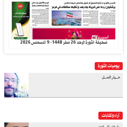
صحيفة الثورة الاحد 26 صفر 1448- 9 اغسطس 2026
يوميات الثورة
خــيار الحــل
آراء وكتابات
طوفان المباغتة