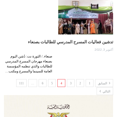
تدشين فعاليات المسرح المدرسي للطالبات بصنعاء
أكتوبر 3, 2022
صنعاء../ الثورة نت: دُشن اليوم
بصنعاء مهرجان المسرح المدرسي
للطالبات والذي تنظمه المؤسسة
العامة للسينما والمسرح ومكتب…
السابق
1
2
3
4
5
6
…
111
التالي