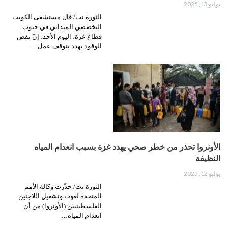
يوليو 13, 2025
الثورة نت/ قال مستشفى الكويت
التخصصي الميداني في جنوب
قطاع غزة، اليوم الأحد، إنّ نقص
الوقود يهدد بتوقف عمل…
الأونروا تحذر من خطر صحي يهدد غزة بسبب انعدام المياه
النظيفة
يوليو 12, 2025
الثورة نت/ حذّرت وكالة الأمم
المتحدة لغوث وتشغيل اللاجئين
الفلسطينيين (الأونروا) من أن
انعدام المياه…