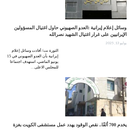
وسائل إعلام إيرانية :العدو الصهيوني حاول اغتيال المسؤولين
الإيرانيين على غرار اغتيال الشهيد نصرالله
يوليو 13, 2025
الثورة نت/ أفادت وسائل إعلام
إيرانية بأن العدو الصهيوني في 15
يونيو الماضي، استهدف اجتماعا
للمجلس الاعلى…
يخدم 700 ألفًا.. نقص الوقود يهدد عمل مستشفى الكويت بغزة