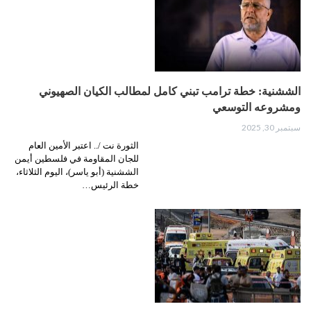
الششنية: خطة ترامب تبني كامل لمطالب الكيان الصهيوني
ومشروعه التوسعي
سبتمبر 30, 2025
الثورة نت /.. اعتبر الأمين العام
للجان المقاومة في فلسطين أيمن
الششنية (أبو ياسر)، اليوم الثلاثاء،
خطة الرئيس…