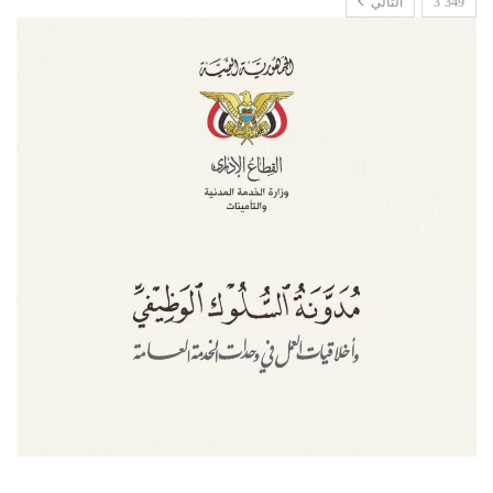
3٬349
التالي