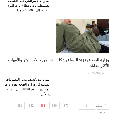
العدوان الإسرائيلي على الشعب
الفلسطيني في قطاع غزة، اليوم
الثلاثاء، إلى 66,097 شهداء…
وزارة الصحة بغزة: النساء يشكلن 8% من حالات البتر والأمهات
الأكثر معاناة
سبتمبر 30, 2025
الثورة نت/ كشف مدير المعلومات
الصحية في وزارة الصحة بغزة، زاهر
الوحيدي، اليوم الثلاثاء، أن النساء
يشكّلن…
السابق
1
…
879
880
881
882
883
…