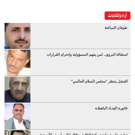
آراء وكتابات
طوفان المباغتة
استقالة البروي.. لمن يفهم المسؤولية واحترام القرارات
الفشل ينتظر “مجلس السلام العالمي”
فاتورة العِنـاد الباهظـة
تعليق على (معاهدة مكة) الثلاثية ودلالاتها السياسية والأمنية في