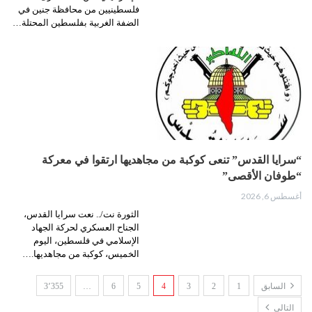
فلسطينيين من محافظة جنين في
الضفة الغربية بفلسطين المحتلة…
“سرايا القدس” تنعى كوكبة من مجاهديها ارتقوا في معركة
“طوفان الأقصى”
أغسطس 6, 2026
الثورة نت/.. نعت سرايا القدس،
الجناح العسكري لحركة الجهاد
الإسلامي في فلسطين، اليوم
الخميس، كوكبة من مجاهديها.…
السابق
1
2
3
4
5
6
…
3٬355
التالي