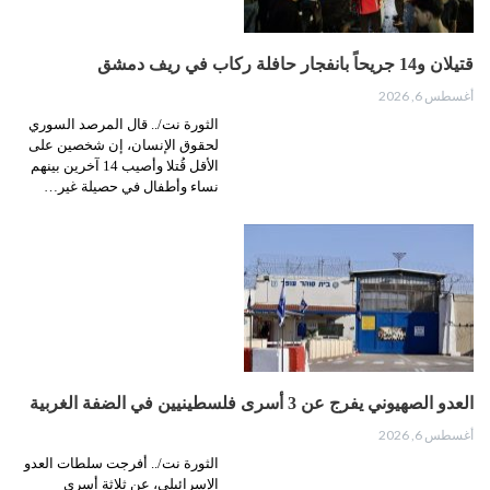
قتيلان و14 جريحاً بانفجار حافلة ركاب في ريف دمشق
أغسطس 6, 2026
الثورة نت/.. قال المرصد السوري
لحقوق الإنسان، إن شخصين على
الأقل قُتلا وأصيب 14 آخرين بينهم
نساء وأطفال في حصيلة غير…
العدو الصهيوني يفرج عن 3 أسرى فلسطينيين في الضفة الغربية
أغسطس 6, 2026
الثورة نت/.. أفرجت سلطات العدو
الإسرائيلي، عن ثلاثة أسرى