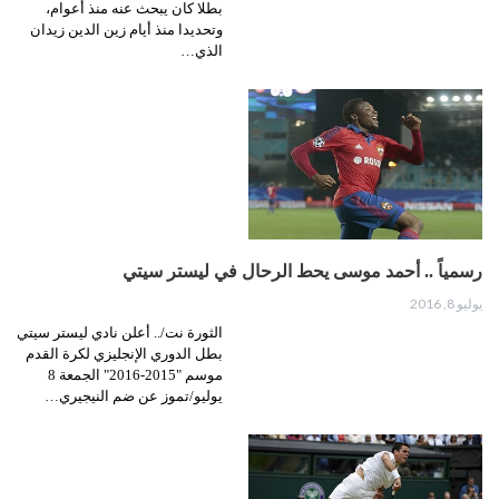
بطلا كان يبحث عنه منذ أعوام،
وتحديدا منذ أيام زين الدين زيدان
الذي…
رسمياً .. أحمد موسى يحط الرحال في ليستر سيتي
يوليو 8, 2016
الثورة نت/.. أعلن نادي ليستر سيتي
بطل الدوري الإنجليزي لكرة القدم
موسم "2015-2016" الجمعة 8
يوليو/تموز عن ضم النيجيري…