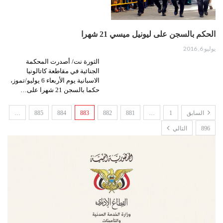
الحكم بالسجن على ليونيل ميسي 21 شهرا
يوليو 6, 2016
الثورة نت/ أصدرت المحكمة
الجنائية في مقاطعة كاتالونيا
الاسبانية يوم الأربعاء 6 يوليو/تموز،
حكما بالسجن 21 شهرا على…
السابق
1
…
881
882
883
884
885
…
896
التالي