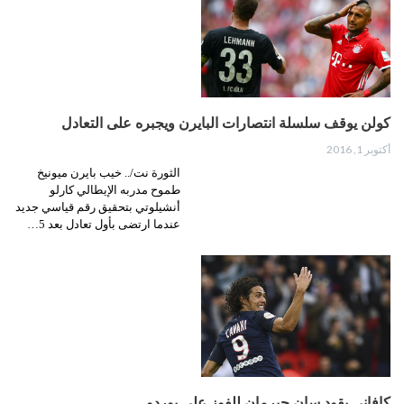
كولن يوقف سلسلة انتصارات البايرن ويجبره على التعادل
أكتوبر 1, 2016
الثورة نت/.. خيب بايرن ميونيخ
طموح مدربه الإيطالي كارلو
أنشيلوتي بتحقيق رقم قياسي جديد
عندما ارتضى بأول تعادل بعد 5…
كافاني يقود سان جيرمان للفوز على بوردو