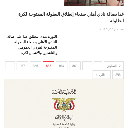
غدا بصالة نادي أهلي صنعاء إنطلاق البطولة المفتوحة لكرة
الطاولة
سبتمبر 27, 2016
الثورة نت/.. تنطلق غدا على صالة
النادي الأهلي بصنعاء البطولة
المفتوحة لفردي العمومي
والناشئين والأشبال لكرة…
السابق
1
…
863
864
865
866
867
…
896
التالي