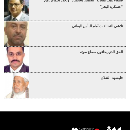
صنعاء تثبت معادلة “الحصار بالحصار” وتحذر الرياض من
“عسكرة البحر”
تلاشي التحالفات أمام البأس اليماني
الحق الذي يخافون سماع صوته
فليشهد الثقلان