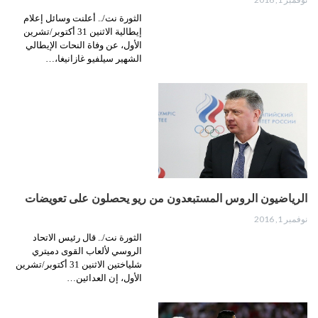
الثورة نت/.. أعلنت وسائل إعلام
إيطالية الاثنين 31 أكتوبر/تشرين
الأول، عن وفاة النحات الإيطالي
الشهير سيلفيو غازانيغا،…
الرياضيون الروس المستبعدون من ريو يحصلون على تعويضات
نوفمبر 1, 2016
الثورة نت/.. قال رئيس الاتحاد
الروسي لألعاب القوى دميتري
شلياختين الاثنين 31 أكتوبر/تشرين
الأول، إن العدائين…