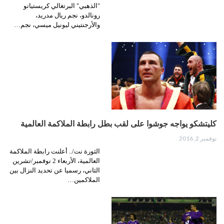
"الذهبي" البرتغالي كريستيانو
رونالدو، نجم ريال مدريد،
والأرجنتيني ليونيل ميسي، نجم…
كليتشكو يواجه جوشوا على لقب بطل رابطة الملاكمة العالمية
نوفمبر 2, 2016
الثورة نت/.. أعلنت رابطة الملاكمة
العالمية، الأربعاء 2 نوفمبر/تشرين
الثاني، رسميا عن تحديد النزال بين
الملاكمين…