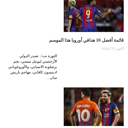
قائمة أفضل 10 هدافي أوروبا هذا الموسم
أكتوبر 31, 2016
الثورة نت/.. تصدر الدولي
الأرجنتيني ليونيل ميسي، نجم
برشلونة الاسباني، والأوروغوياني
ادينسون كافاني، مهاجم باريس
سان…