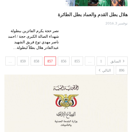
هلال بطل القدم والعماد بطل الطائرة
نوفمبر 3, 2016
نصر حجة يكرم الفائزين ببطولة
شهداء الصالة الكبرى حجة / احمد
ناصر مهدي توج فريق الشهيد
عبدالقادر هلال بطلاً لبطولة…
السابق
1
…
855
856
857
858
859
…
896
التالي