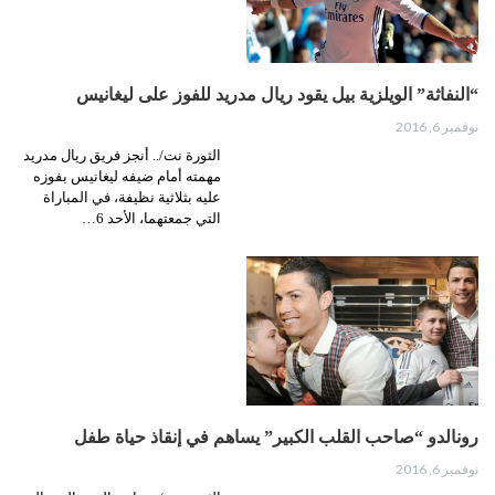
“النفاثة” الويلزية بيل يقود ريال مدريد للفوز على ليغانيس
نوفمبر 6, 2016
الثورة نت/.. أنجز فريق ريال مدريد
مهمته أمام ضيفه ليغانيس بفوزه
عليه بثلاثية نظيفة، في المباراة
التي جمعتهما، الأحد 6…
رونالدو “صاحب القلب الكبير” يساهم في إنقاذ حياة طفل
نوفمبر 6, 2016