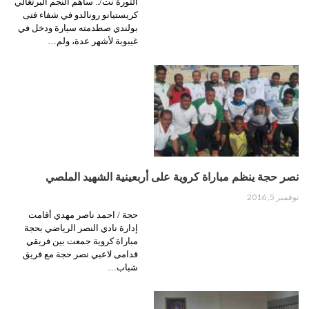
الثورة نت/.. ساهم النجم البرتغالي
كريستيانو رونالدو في شفاء فتى
بولندي صطدمته سيارة ودخل في
غيبوبة لأشهر عدة، ولم…
نصر حجة ينظم مباراة كروية على أربعينية الشهيد الملصي
نوفمبر 5, 2016
حجة / احمد ناصر مهدي أقامت
إدارة نادي النصر الرياضي بحجة
مباراة كروية جمعت بين فريقي
قدامى لاعبي نصر حجة مع فريق
شباب…