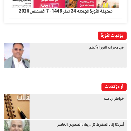
صحيفة الثورة الجمعه 24 صفر 1448- 7 اغسطس 2026
يوميات الثورة
في مِحراب النور الأعظم
آراء وكتابات
خواطر رياضية
أمريكا إلى السقوط دُرْ ..رهان السعودي الخاسر