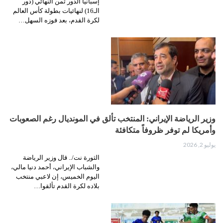
إسبانيا الدور ثمن النهائي (دور
الـ16) لنهائيات بطولة كأس العالم
لكرة القدم، بعد فوزه السهل…
وزير الرياضة الإيراني: المنتخب تألق في المونديال رغم الصعوبات
وأمريكا لم توفر ظروفاً متكافئة
يوليو 2, 2026
الثورة نت/.. قال وزير الرياضة
والشباب الإيراني، أحمد دنيا مالي،
اليوم الخميس، إن لاعبي منتخب
بلاده لكرة القدم تألقوا…