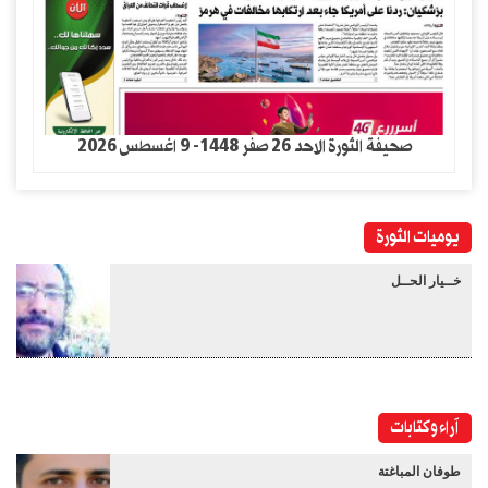
صحيفة الثورة الاحد 26 صفر 1448- 9 اغسطس 2026
يوميات الثورة
خــيار الحــل
آراء وكتابات
طوفان المباغتة