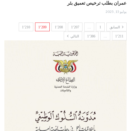
عمران بطلب ترخيص تعميق بئر
يوليو 15, 2025
السابق
1
…
1٬207
1٬208
1٬209
1٬210
1٬211
…
1٬386
التالي