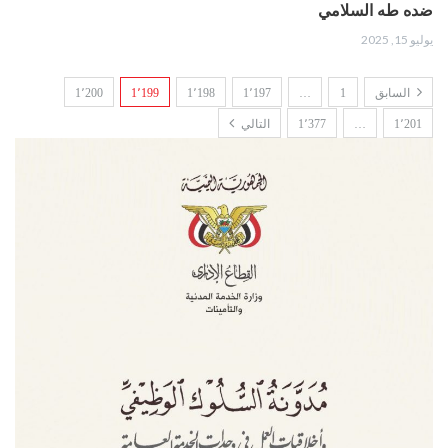
ضده طه السلامي
يوليو 15, 2025
السابق
1
…
1٬197
1٬198
1٬199
1٬200
1٬201
…
1٬377
التالي