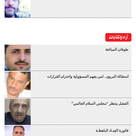
آراء وكتابات
طوفان المباغتة
استقالة البروي.. لمن يفهم المسؤولية واحترام القرارات
الفشل ينتظر “مجلس السلام العالمي”
فاتورة العِنـاد الباهظـة