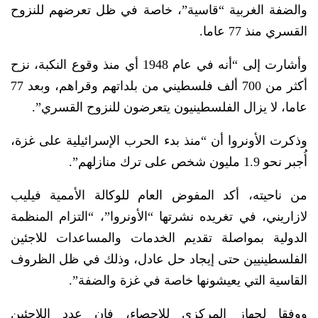
والضفة الغربية “قاسية”، خاصة في ظل تعرضهم للنزوح
القسري منذ 77 عاما.
وأشارت إلى “أنه في عام 1948 أي منذ وقوع النكبة، نزح
أكثر من 700 ألف فلسطيني من بلداتهم وقراهم، وبعد 77
عاما، لا يزال الفلسطينيون يتعرضون للنزوح القسري”.
وذكرت الأونروا أن “منذ بدء الحرب الإسرائيلية على غزة،
أُجبر نحو 1.9 مليون شخص على ترك منازلهم”.
من ناحيته، أكد المفوض العام للوكالة الأممية فيليب
لازاريني، في تغريده نشرتها “الأونروا”، “التزام المنظمة
الدولية بمواصلة تقديم الخدمات والمساعدات للاجئين
الفلسطينيين حتى إيجاد حل عادل، وذلك في ظل الظروف
القاسية التي يعيشونها خاصة في غزة والضفة”.
ووفقا لجهاز المركزي للإحصاء، فإن عدد اللاجئين