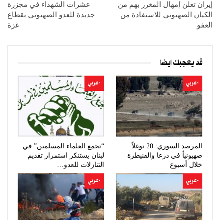
إيران تعلن إمهال المغرر بهم من
عشرات الشهداء في مجزرة
الكيان الصهيوني للاستفادة من
جديدة للعدو الصهيوني بقطاع
العفو
غزة
قد يعجبك ايضا
-عربي
-عربي
المرصد السوري: 20 توغلاً
“تجمع العلماء المسلمين” في
صهيونياً في درعا والقنيطرة
لبنان يستنكر استمرار تقديم
خلال أسبوع
التنازلات للعدو…
-عربي
-عربي