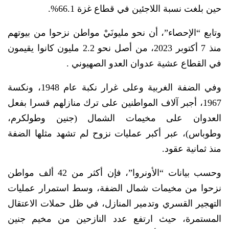
حين بلغت نسبة اللاجئين في قطاع غزة 66.1%.
وتابع “الإحصاء”، أن نحو مليونَيْ مواطن نزحوا من بيوتهم
منذ 7 أكتوبر 2023، من أصل نحو 2.2 مليون كانوا يقيمون
في القطاع عشية عدوان العدو الصهيوني .
وفي الضفة الغربية وعلى غرار نكبة عام 1948، ونكسة
1967، أجبر آلاف المواطنين على ترك منازلهم قسرا بفعل
العدوان على مخيمات الشمال (جنين وطولكرم،
وطوباس)، عبر أكبر عمليات نزوح لم تشهد مثلها الضفة
منذ ثمانية عقود.
وحسب بيانات “الأونروا”، فإن أكثر من 42 ألف مواطن
نزحوا من مخيمات شمال الضفة، وسط استمرار عمليات
التهجير القسري وتدمير المنازل، في ظل حملات الاعتقال
المستمرة، حيث ارتفع عدد النازحين من مخيم جنين