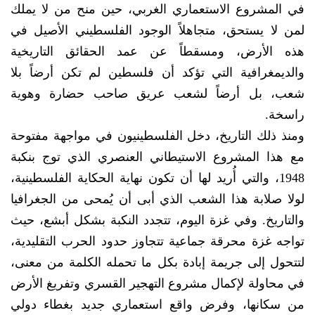
في المشروع الاستعماري الغربي، حين منح من لا يملك
لمن لا يستحق، متجاهلاً الوجود الفلسطيني الأصيل في
هذه الأرض، ومسقطاً عن عمد الحقائق التاريخية
والديمغرافية التي تؤكد أن فلسطين لم تكن أرضاً بلا
شعب، بل أرضاً لشعب عريق صاحب حضارة وهوية
راسخة.
ومنذ ذلك التاريخ، دخل الفلسطينيون في مواجهة مفتوحة
مع هذا المشروع الاستيطاني العنصري الذي توج بنكبة
1948، والتي أُريد لها أن تكون نهاية الحكاية الفلسطينية،
لولا صلابة هذا الشعب الذي أبى أن يُمحى من الجغرافيا
والتاريخ. وفي غزة اليوم، تتجدد النكبة بشكل أبشع، حيث
تواجه غزة محرقة جماعية تتجاوز حدود الحرب التقليدية،
لتتحول إلى جريمة إبادة بكل ما تحمله الكلمة من معنى،
في محاولة لإكمال مشروع التهجير القسري وتفريغ الأرض
من سكانها، وفرض واقع استعماري جديد بغطاء دولي