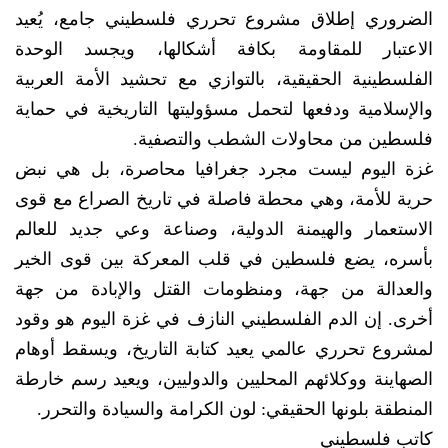
الضروري إطلاق مشروع تحرري فلسطيني جامع، يُعيد
الاعتبار للمقاومة بكافة أشكالها، ويجسد الوحدة
الفلسطينية الحقيقية، بالتوازي مع تحشيد الأمة العربية
والإسلامية ودفعها لتحمل مسؤوليتها التاريخية في حماية
فلسطين من محاولات الشطب والتصفية.
غزة اليوم ليست مجرد جغرافيا محاصرة، بل هي نبض
حرية للأمة، وهي محطة فاصلة في تاريخ الصراع مع قوى
الاستعمار والهيمنة الدولية، وصناعة وعي جديد للعالم
بأسره، يضع فلسطين في قلب المعركة بين قوى الخير
والعدالة من جهة، ومنظومات القتل والإبادة من جهة
أخرى. إن الدم الفلسطيني النازف في غزة اليوم هو وقود
لمشروع تحرري عالمي يعيد كتابة التاريخ، ويسقط أوهام
الصهاينة ووكلائهم المحليين والدوليين، ويعيد رسم خارطة
المنطقة بلونها الحقيقي: لون الكرامة والسيادة والتحرر.
كاتب فلسطيني