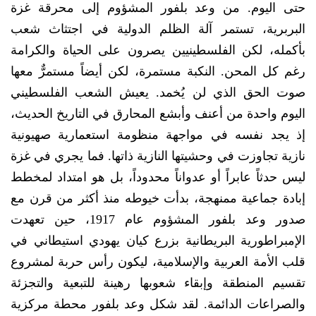
حتى اليوم. من وعد بلفور المشؤوم إلى محرقة غزة
البربرية، تستمر آلة الظلم الدولية في اجتثاث شعب
بأكمله، لكن الفلسطينيين يصرون على الحياة والكرامة
رغم كل المحن. النكبة مستمرة، لكن أيضاً مستمرٌّ معها
صوت الحق الذي لن يُخمد. يعيش الشعب الفلسطيني
اليوم واحدة من أعنف وأبشع المحارق في التاريخ الحديث،
إذ يجد نفسه في مواجهة منظومة استعمارية صهيونية
نازية تجاوزت في وحشيتها النازية ذاتها. فما يجري في غزة
ليس حدثاً عابراً أو عدواناً محدوداً، بل هو امتداد لمخطط
إبادة جماعية ممنهجة، بدأت خيوطه منذ أكثر من قرن مع
صدور وعد بلفور المشؤوم عام 1917، حين تعهدت
الإمبراطورية البريطانية بزرع كيان يهودي استيطاني في
قلب الأمة العربية والإسلامية، ليكون رأس حربة لمشروع
تقسيم المنطقة وإبقاء شعوبها رهينة للتبعية والتجزئة
والصراعات الدائمة. لقد شكل وعد بلفور محطة مركزية