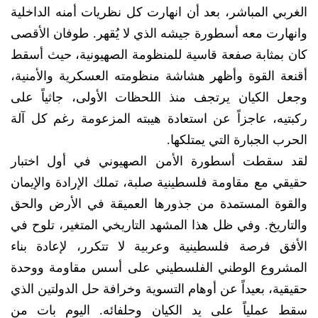
الغربي المباشر، بعد أن انهارت كل نظريات أمنه الداخلية
وانهارت معه أسطورة جيشه الذي لا يُقهر. طوفان الأقصى
كان بمثابة صفعة قاسية للمنظومة الصهيونية، حيث أسقط
أقنعة القوة وأظهر هشاشة منظومته العسكرية والأمنية،
وجعل الكيان يرتجف منذ اللحظات الأولى، جاثياً على
ركبتيه، عاجزاً عن استعادة هيبته المزعومة رغم كل آلة
الحرب الجبارة التي يمتلكها.
لقد سقطت أسطورة الأمن الصهيوني في أول اختبار
حقيقي مع مقاومة فلسطينية صلبة، تملك الإرادة والإيمان
والقوة المستمدة من جذورها العميقة في الأرض والحق
والتاريخ. وفي ظل هذا المشهد التاريخي المتغير، تلوح في
الأفق فرصة فلسطينية وعربية لا تتكرر، لإعادة بناء
المشروع الوطني الفلسطيني على أسس مقاومة ووحدة
حقيقية، بعيداً عن أوهام التسوية وخرافة حل الدولتين الذي
سقط عملياً على يد الكيان وحلفائه. اليوم بات من