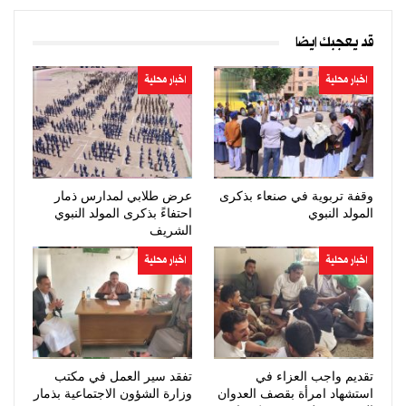
قد يعجبك ايضا
اخبار محلية
اخبار محلية
وقفة تربوية في صنعاء بذكرى
عرض طلابي لمدارس ذمار
المولد النبوي
احتفاءً بذكرى المولد النبوي
الشريف
اخبار محلية
اخبار محلية
تقديم واجب العزاء في
تفقد سير العمل في مكتب
استشهاد امرأة بقصف العدوان
وزارة الشؤون الاجتماعية بذمار