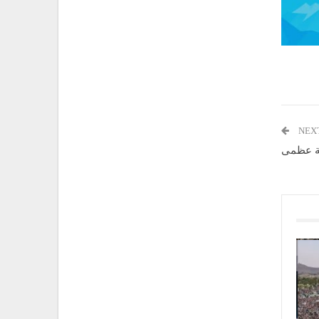
NEX
لة عظمى