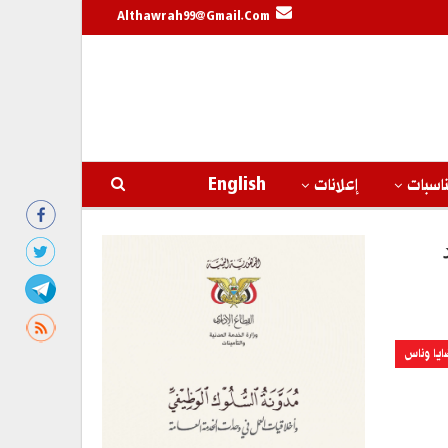
Althawrah99@gmail.com
اسبات
إعلانات
English
ايا وناس