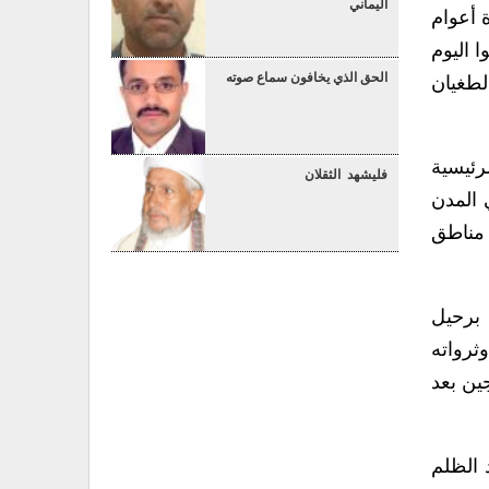
اليماني
 أعوام
ا اليوم
الحق الذي يخافون سماع صوته
لطغيان
رئيسية
فليشهد الثقلان
 المدن
 مناطق
 برحيل
ثرواته
ين بعد
 الظلم