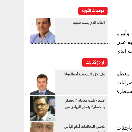
يوميات الثورة
القائد الذي يشبه شعبه
وأبين،
يه عدن
ت الذي
آراء وكتابات
ة معظم
هل تكرّر السعودية أخطاءها؟
ضرابات
 سيطرة
صنعاء تثبت معادلة “الحصار
بالحصار” وتحذر الرياض من
“عسكرة البحر”
تلاشي التحالفات أمام البأس
اجتثاث