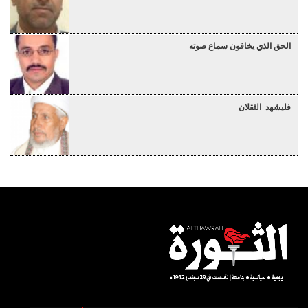
الحق الذي يخافون سماع صوته
فليشهد الثقلان