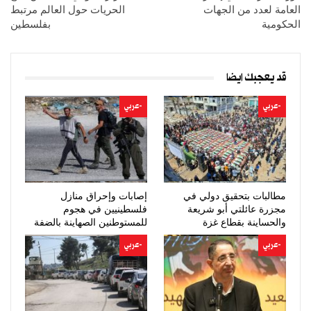
العامة لعدد من الجهات
الحريات حول العالم مرتبط
الحكومية
بفلسطين
قد يعجبك ايضا
-عربي
-عربي
مطالبات بتحقيق دولي في
إصابات وإحراق منازل
مجزرة عائلتي أبو شريعة
فلسطينيين في هجوم
والحساينة بقطاع غزة
للمستوطنين الصهاينة بالضفة
-عربي
-عربي