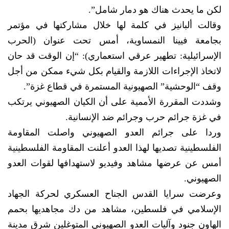
لكن ما يحدث هناك هو دمار شامل”.
وقالت ألبانيز في كلمة لها خلال مشاركتها في مؤتمر
بجامعة فيينا النمساوية، أمس تحت عنوان (الحرب
الإسرائيلية: تطهير عرقي استعماري): “إن الوقت قد حان
لاتخاذ الإجراءات اللازمة والقيام بكل شيء ممكن من أجل
وقف “الوحشية” الصهيونية المستمرة في قطاع غزة”.
وشددت المقررة الأممية على أن الكيان الصهيوني يرتكب
في غزة جرائم حرب وجرائم ضد الإنسانية.
وردا على جرائم العدو الصهيوني واصلت المقاومة
الفلسطينية تصديها لهذا العدو أعلنت المقاومة الفلسطينية
أمس عن عرضها مشاهد وفيديو لاستهدافها لقوات العدو
الصهيوني.
وعرضت سرايا القدس الجناح العسكري لحركة الجهاد
الإسلامي في فلسطين، مشاهد من دك مجاهديها بحمم
الهاون جنود وآليات العدو الصهيوني المتوغلين شرق مدينة