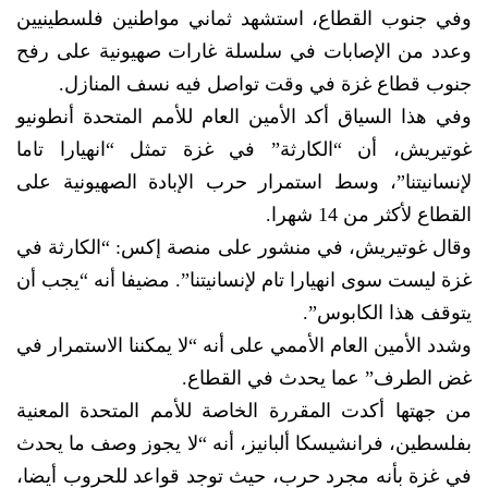
وفي جنوب القطاع، استشهد ثماني مواطنين فلسطينيين
وعدد من الإصابات في سلسلة غارات صهيونية على رفح
جنوب قطاع غزة في وقت تواصل فيه نسف المنازل.
وفي هذا السياق أكد الأمين العام للأمم المتحدة أنطونيو
غوتيريش، أن “الكارثة” في غزة تمثل “انهيارا تاما
لإنسانيتنا”، وسط استمرار حرب الإبادة الصهيونية على
القطاع لأكثر من 14 شهرا.
وقال غوتيريش، في منشور على منصة إكس: “الكارثة في
غزة ليست سوى انهيارا تام لإنسانيتنا”. مضيفا أنه “يجب أن
يتوقف هذا الكابوس”.
وشدد الأمين العام الأممي على أنه “لا يمكننا الاستمرار في
غض الطرف” عما يحدث في القطاع.
من جهتها أكدت المقررة الخاصة للأمم المتحدة المعنية
بفلسطين، فرانشيسكا ألبانيز، أنه “لا يجوز وصف ما يحدث
في غزة بأنه مجرد حرب، حيث توجد قواعد للحروب أيضا،