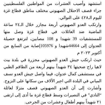
استشهد وأصيب العشرات من المواطنين الفلسطينيين
جراء قصف الاحتلال الصهيوني مختلف مناطق قطاع غزة
لليوم الـ٤٢٨ على التوالي.
وارتكب العدو الصهيوني أربعة مجازر خلال الـ٢٤ ساعة
الماضية ضد العائلات في قطاع غزة وصل منها
للمستشفيات 39 شهيدا و 108 مصابين، لترتفع حصيلة
العدوان إلى 44664شهيدا و 105976إصابة من السابع من
أكتوبر ٢٠٢٣ م
حيث ارتكب جيش العدو الصهيوني مجزرة في بلدة بيت
لاهيا راح ضحيتها ٣٤ شهيداً بينهم أربعة من الطاقم الطبي
في مستشفى كمال عدوان، فيما واصل جيش العدو نسف
المباني في البلدة التي اجبر الآلاف من سكانها على النزوح.
وأشارت إلى أن العدو الصهيوني قصف منزلا لعائلة
“النادي” في النصيرات وسط قطاع غزة ما أدى إلى ارتقى
٢١ شهيداً بينهم أطفال وعشرات من الجرحى.