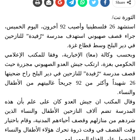
Share
الثورة نت/
استشهد 26 فلسطينيا وأصيب 92 أخرون، اليوم الخميس،
جراء قصف صهيوني استهدف مدرسة “رُفيدة” للنازحين
في دير البلح وسط قطاع غزة.
وبحسب وكالة (معا) الإخبارية، وفقا للمكتب الإعلامي
الحكومي بغزة، ارتكب جيش العدو الصهيوني مجزرة حيث
قصف مدرسة “رُفيدة” للنازحين في دير البلح راح ضحيتها
26 شهيداً وأكثر من 92 جريحاً غالبيتهم من الأطفال
والنساء.
وقال المكتب ان جيش العدو كان على علم بأن هذه
المدرسة تضم آلاف النازحين الأطفال والنساء الذين
شردهم من منازلهم وقصف أحياءهم المدنية، وقام باختيار
وقت القصف في وقت ذروة تحرك هؤلاء الأطفال والنساء
للحصول على الغذاء اليومي لهم.