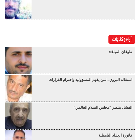
آراء وكتابات
طوفان المباغتة
استقالة البروي.. لمن يفهم المسؤولية واحترام القرارات
الفشل ينتظر “مجلس السلام العالمي”
فاتورة العِنـاد الباهظـة