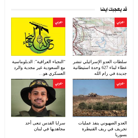
قد يعجبك ايضا
-عربي
-عربي
سلطات العدو الإسرائيلي تنشر
“النجباء العراقية”: الدبلوماسية
عطاء لبناء 627 وحدة استيطانية
مع السعودية غير مجدية والرد
جديدة في رام الله
العسكري هو…
-عربي
-عربي
العدو الصهيوني ينفذ عمليات
سرايا القدس تنعى أحد
تجريف في ريف القنيطرة
مجاهديها في لبنان
بسوريا