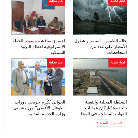
اخبار محلية
اخبار محلية
حالة الطقس : استمرار هطول
اجتماع لمناقشة مسودة الخطة
الأمطار على عدد من
الاستراتيجية لقطاع الثروة
المحافظات
السمكية
اخبار محلية
اخبار محلية
السلطة المحلية والتعبئة
الحوالي يُكّرم خريجي دورات
بالحديدة تُباركان عمليات
“طوفان الأقصى” من منتسبي
القوات المسلحة في المخا
وزارة الخدمة المدنية
السابق
المزيد