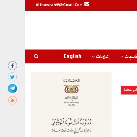
Althawrah99@gmail.com
اسبات
إعلانات
English
بار محلية