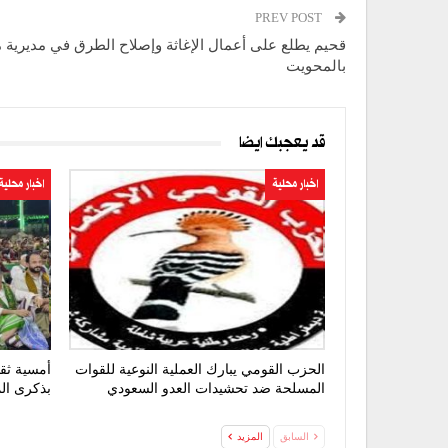
PREV POST
قحيم يطلع على أعمال الإغاثة وإصلاح الطرق في مديرية 
بالمحويت
قد يعجبك ايضا
اخبار محلية
اخبار محلية
الحزب القومي يبارك العملية النوعية للقوات
أمسية ثق
المسلحة ضد تحشيدات العدو السعودي
بذكرى الم
السابق
المزيد