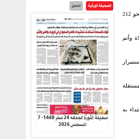
الصحيفة الورقية
الملحق
واستعرضت فعالية التدشين خطة الأنشطة التي سوف تقام بهذه المناسبة بإقامة نحو 756 ندوة وأمسية ونحو 212
ة وأتم
ستمرار
مستقلة
داء به
صحيفة الثورة الجمعه 24 صفر 1448- 7
اغسطس 2026