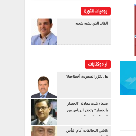
يوميات الثورة
القائد الذي يشبه شعبه
آراء وكتابات
هل تكرّر السعودية أخطاءها؟
صنعاء تثبت معادلة “الحصار
بالحصار” وتحذر الرياض من
“عسكرة البحر”
تلاشي التحالفات أمام البأس