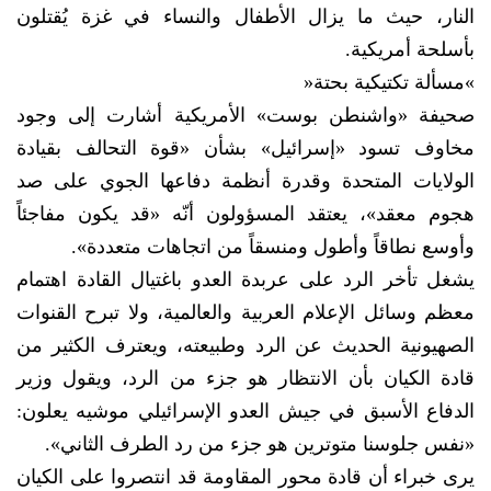
النار، حيث ما يزال الأطفال والنساء في غزة يُقتلون
بأسلحة أمريكية.
»مسألة تكتيكية بحتة«
صحيفة «واشنطن بوست» الأمريكية أشارت إلى وجود
مخاوف تسود «إسرائيل» بشأن «قوة التحالف بقيادة
الولايات المتحدة وقدرة أنظمة دفاعها الجوي على صد
هجوم معقد»، يعتقد المسؤولون أنّه «قد يكون مفاجئاً
وأوسع نطاقاً وأطول ومنسقاً من اتجاهات متعددة».
يشغل تأخر الرد على عربدة العدو باغتيال القادة اهتمام
معظم وسائل الإعلام العربية والعالمية، ولا تبرح القنوات
الصهيونية الحديث عن الرد وطبيعته، ويعترف الكثير من
قادة الكيان بأن الانتظار هو جزء من الرد، ويقول وزير
الدفاع الأسبق في جيش العدو الإسرائيلي موشيه يعلون:
«نفس جلوسنا متوترين هو جزء من رد الطرف الثاني».
يرى خبراء أن قادة محور المقاومة قد انتصروا على الكيان