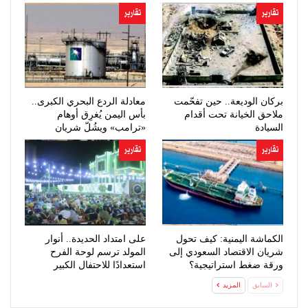
تقارير
تقارير
بركان الوديعة.. حين تفحّمت
معادلة الردع البحري الكبرى..
ملاحق الخيانة تحت أقدام
بأس اليمن يُغرِق أوهام
السيادة
«ترامب» ويشُلّ شريان
النفط…
تقارير
تقارير
الكماشة اليمنية: كيف تحول
على امتداد الحديدة.. أنوار
شريان الاقتصاد السعودي إلى
المولد ترسم لوحة الفرح
ورقة ضغط استراتيجية؟
استعدادًا للاحتفال الكبير
السابق
المزيد