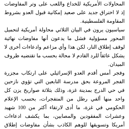
المحاولات الأمريكية للخداع واللعب على وتر المفاوضات
إذ لا اختراق جديد على صعيد إمكانية قبول العدو بشروط
المقاومة الفلسطينية.
سياسيون يرون في البيان الثلاثي محاولة أمريكية لتحميل
المحور مسؤولية فشل ما يدعون أنها مفاوضات نهائية
لوقف إطلاق النار، لكن هذا وأي مزاعم وادعاءات أخرى لا
يشكل عائقاً للرد القادم لا محالة بحسب ما تقتضيه ظروف
الميدان.
وفجر أمس أقدم العدو الإسرائيلي على ارتكاب مجزرة
الفجر المروعة بحق مدرسة التابعين التي تؤوي نازحين
في حي الدرج بمدينة غزة، وذلك بثلاثة صواريخ يزن كل
واحد منها ألفي رطل من المتفجرات، بحسب الإعلام
الحكومي في غزة، ما أدى لارتقاء أكثر من 100 شهيد
وعشرات المفقودين والمصابين، بما يكشف ادعاءات
أمريكا وتسويقها للوهم الكاذب بشأن مفاوضات إطلاق