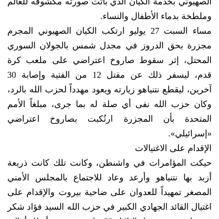
الصهيوني بخدمة الكيان الذي باتت صورته مكشوفه للعالم
وملطخة بدماء الأطفال والنساء.
مساء السبت 27 يوليو ارتكب الكيان الصهيوني المجرم
مجزرة بحق الدروز في مجدل شمس بالجولان السوري
المحتل، إثر سقوط صاروخ اعتراضي على ملعب كرة
قدم، ليسفر ذلك عن مقتل 12 من الفتية وإصابة 30
آخرين، ليقطع نتنياهو زيارته ويعود مهدداً لحزب الله بالرد،
وكان حزب الله نفى أي صلة له بما جرى، مبلغاً الأمم
المتحدة بأن المجزرة ارتُكبت بصاروخ اعتراضي
«إسرائيلي».
الإقدام على الاغتيالات
حيكت المؤامرات في واشنطن، وكانت تلك كانت ذريعة
أزبد بها نتنياهو وأرعد وعاد للاجتماع بالمجلس الأمني
المصغر تمهيداً للعدوان على ضاحية بيروت والإقدام على
اغتيال القائد الجهادي الكبير في حزب الله السيد فؤاد شكر