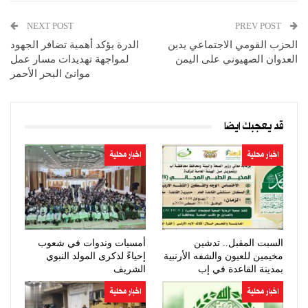
NEXT POST
PREV POST
الحزب القومي الاجتماعي يدين
الدرة يؤكد أهمية تضافر الجهود
العدوان الصهيوني على اليمن
لمواجهة تهديدات مسار عمل
موانئ البحر الأحمر
قد يعجبك ايضا
اخبار محلية
اخبار محلية
السبت المقبل.. تدشين
أمسيات وندوات في شعوب
مخيمين للعيون والشفه الأرنبية
إحياءً لذكرى المولد النبوي
بمدينة القاعدة في إب
الشريف
اخبار محلية
اخبار محلية