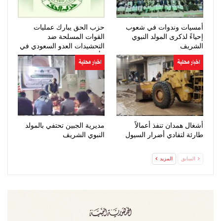
أمسيات وندوات في شعوب
حزب الحق يبارك عمليات
إحياءً لذكرى المولد النبوي
القوات المسلحة ضد
الشريف
التحشيدات العدو السعودي في
مأرب وحضرموت
اخبار محلية
اخبار محلية
أشغال همدان تنفذ أعمالاً
مديرية الجبين تحتفي بالمولد
طارئة لتفادي أضرار السيول
النبوي الشريف
السابق
المزيد