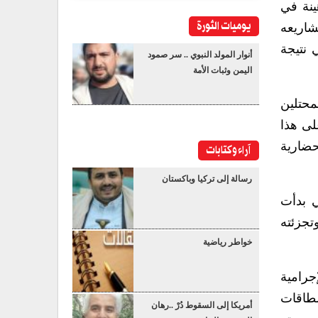
ينة في
يوميات الثورة
شاريعه
 نتيجة
أنوار المولد النبوي .. سر صمود
اليمن وثبات الأمة
محتلين
لى هذا
حضارية
آراء وكتابات
رسالة إلى تركيا وباكستان
ي بدأت
تجزئته
خواطر رياضية
جرامية
طاقات
أمريكا إلى السقوط دُرْ ..رهان