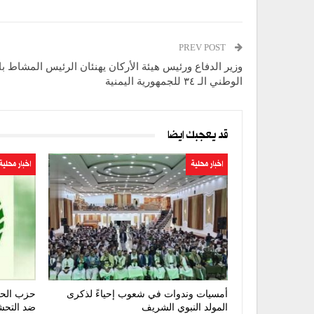
PREV POST
وزير الدفاع ورئيس هيئة الأركان يهنئان الرئيس المشاط با
الوطني الـ ٣٤ للجمهورية اليمنية
قد يعجبك ايضا
اخبار محلية
اخبار محلية
أمسيات وندوات في شعوب إحياءً لذكرى
حزب الحق
المولد النبوي الشريف
ضد التحش