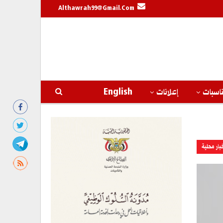
Althawrah99@gmail.com
اسبات
إعلانات
English
بار محلية