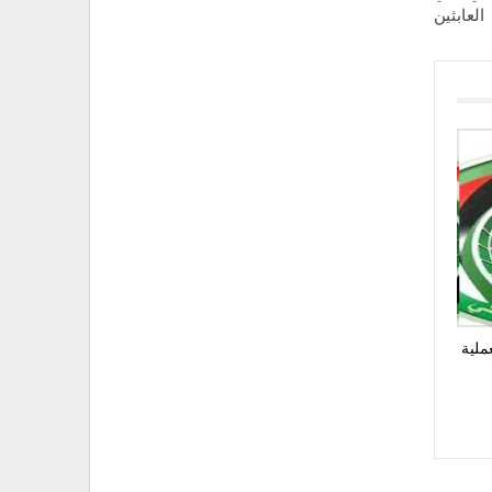
العابثين
ملية