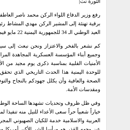
الثورة نت|
رفع وزير الدفاع اللواء الركن محمد ناصر العاطف
برقية تهنئة إلى المشير الركن مهدي المشاط رئ
العيد الوطني الـ 34 للجمهورية اليمنية 22 مايو فيما يلي نصها:
كم نشعر بالفخر والاعتزاز ونحن نبعث إلى سيادت
وجميع أبناء المؤسسة العسكرية المجاهدة المر
الصحة والعافية وأن يكلل جهودكم بالنجاح والتوف
ومقدسات الأمة.
وفي ظل ظروف وتحديات تشهدها الساحة الوطنية وال
خياراً شعبياً حراً سعى الأعداء للنيل منه تنفيذ
العربية والاسلامية خدمة للكيان الصهيوني المجر
عن وجهه القذر هو ورأسا الشر الأكبر أمريكا وبر