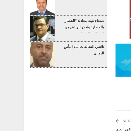
صنعاء تثبت معادلة “الحصار
بالحصار” وتحذر الرياض من
“عسكرة البحر”
تلاشي التحالفات أمام البأس
اليماني
NEX
في أيدي