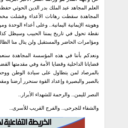
العلم المجاهد عبد الملك بدر الدين الحوثي حفظ
المجاهدة سقطت رهانات الأعداء وفشلت مخططات
وهويته الإيمانية اليمانية.. وعلى أعداء الوحدة 
نقطة تحول في تاريخ يمننا الحبيب وسيظل كذل
ومؤامرات الحاضر والمستقبل ولن ينال منا الظال
ونعدكم بأننا في هذه المؤسسة المجاهدة سنعمل
قضايانا الداخلية وقضايا الأمة وفي مقدمتها الق
بالمرصاد لمن يتطاول على سيادة الوطن ووحدته 
بالصبر والبصيرة وإعداد القوة سنحرر أرضنا ومقد
النصر لليمن.. والرحمة للشهداء الأبرار..
والشفاء للجرحى.. والفرج القريب للأسرى..