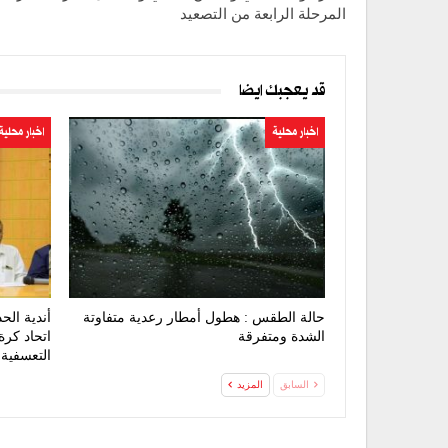
المرحلة الرابعة من التصعيد
قد يعجبك ايضا
اخبار محلية
اخبار محلية
حالة الطقس : هطول أمطار رعدية متفاوتة
أندية الح
الشدة ومتفرقة
اتحاد كرة
التعسفية
السابق
المزيد