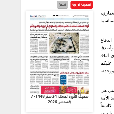
الصحيفة الورقية
الملحق
غماري،
مناسبة
الدفاع
 وأصدق
الأمنيات القلبية بمناسبة ذكرى يوم مجيد من الأيام الوطنية التي سجلها التاريخ في أنصع صفحاته.. إنها الذكرى الـ34
وجل أن يديم عليكم
ووحدته
لتي هي
صحيفة الثورة الجمعه 24 صفر 1448- 7
د الأمة
اغسطس 2026
كاشفاً
بالسيد