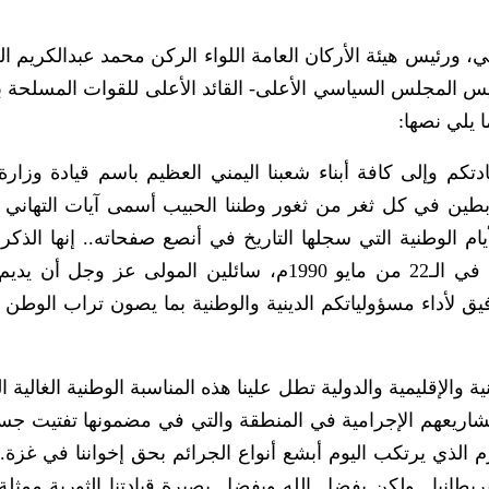
ي، ورئيس هيئة الأركان العامة اللواء الركن محمد عبدالكريم ال
يس المجلس السياسي الأعلى- القائد الأعلى للقوات المسلحة ب
كم وإلى كافة أبناء شعبنا اليمني العظيم باسم قيادة وزارة 
ابطين في كل ثغر من ثغور وطننا الحبيب أسمى آيات التهاني
للوحدة اليمنية هذا الحدث التاريخي الذي تحقق في الـ22 من مايو 1990م، سائلين المولى عز 
يق لأداء مسؤولياتكم الدينية والوطنية بما يصون تراب الوطن 
إقليمية والدولية تطل علينا هذه المناسبة الوطنية الغالية ا
ا لمشاريعهم الإجرامية في المنطقة والتي في مضمونها تفتيت جس
م الذي يرتكب اليوم أبشع أنواع الجرائم بحق إخواننا في غزة.. 
يطانيا.. ولكن بفضل الله وبفضل بصيرة قيادتنا الثورية ممثلة 