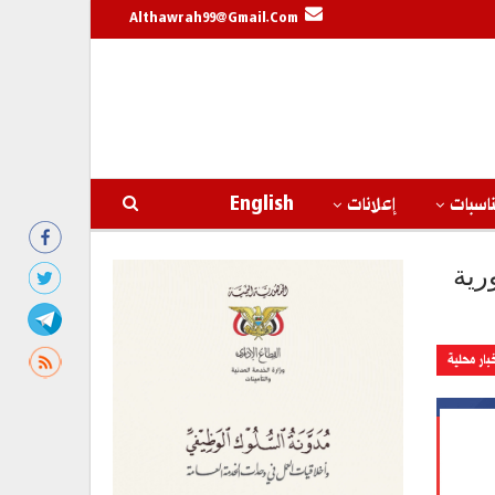
Althawrah99@gmail.com
اسبات
إعلانات
English
العيد الوطني الـ ٣٤ للجمهورية
بار محلية