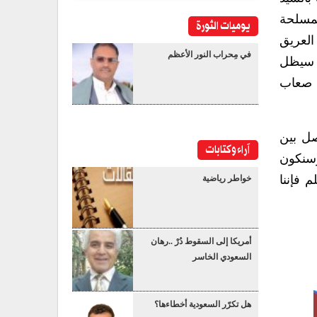
لمسلحة
يوميات الثورة
العريق
في مِحراب النور الأعظم
خي سيظل
ء صعاب
صل بين
آراء وكتابات
وسنكون
 فإننا
خواطر رياضية
أمريكا إلى السقوط دُرْ ..رهان
السعودي الخاسر
هل تكرّر السعودية أخطاءها؟