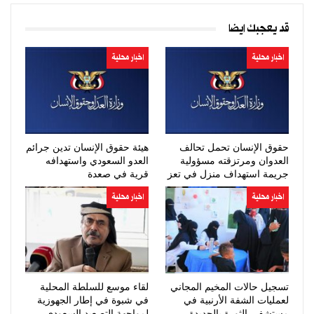
قد يعجبك ايضا
اخبار محلية
اخبار محلية
حقوق الإنسان تحمل تحالف
هيئة حقوق الإنسان تدين جرائم
العدوان ومرتزقته مسؤولية
العدو السعودي واستهدافه
جريمة استهداف منزل في تعز
قرية في صعدة
اخبار محلية
اخبار محلية
تسجيل حالات المخيم المجاني
لقاء موسع للسلطة المحلية
لعمليات الشفة الأرنبية في
في شبوة في إطار الجهوزية
مستشفى الثورة بالحديدة
لمواجهة التصعيد السعودي