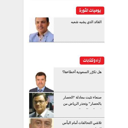
يوميات الثورة
القائد الذي يشبه شعبه
آراء وكتابات
هل تكرّر السعودية أخطاءها؟
صنعاء تثبت معادلة “الحصار
بالحصار” وتحذر الرياض من
“عسكرة البحر”
تلاشي التحالفات أمام البأس