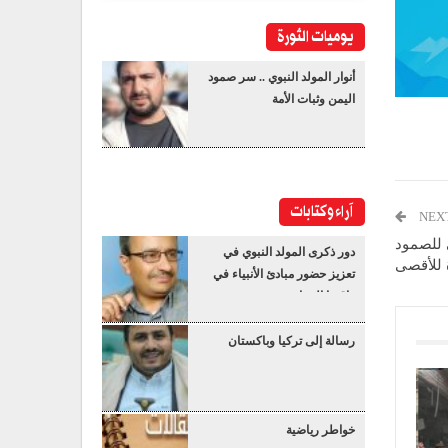
يوميات الثورة
أنوار المولد النبوي .. سر صمود
اليمن وثبات الأمة
آراء وكتابات
NEX
ي للصمود
دور ذكرى المولد النبوي في
 للأقصى
تعزيز حضور مبادئ الأنبياء في
واقعنا المعاصر
رسالة إلى تركيا وباكستان
خواطر رياضية