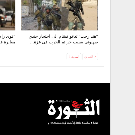
“هند رجب” تدعو فيتنام الى احتجاز جندي
“قوى رام 
صهيوني بسبب جرائم الحرب في غزة…
مغايرة في
السابق
المزيد