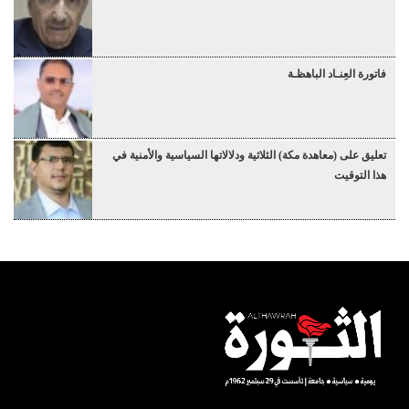
فاتورة العِنـاد الباهظـة
تعليق على (معاهدة مكة) الثلاثية ودلالاتها السياسية والأمنية في
هذا التوقيت