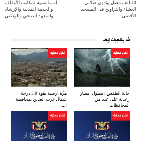
40 ألف مصل يؤدون صلاتي
إب..أمسية لمكاتب الأوقاف
العشاء والتراويح في المسجد
والخدمة المدنية والإرشاد
الأقصى
والمعهد الصحي والوطني
قد يعجبك ايضا
اخبار محلية
اخبار محلية
حالة الطقس : هطول أمطار
هزّة أرضية بقوة 3.9 درجة
رعدية على عدد من
شمال غرب العدين بمحافظة
المحافظات
إب
اخبار محلية
اخبار محلية