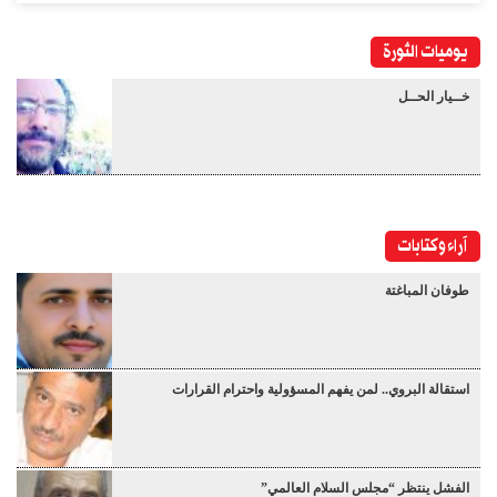
يوميات الثورة
خــيار الحــل
آراء وكتابات
طوفان المباغتة
استقالة البروي.. لمن يفهم المسؤولية واحترام القرارات
الفشل ينتظر “مجلس السلام العالمي”