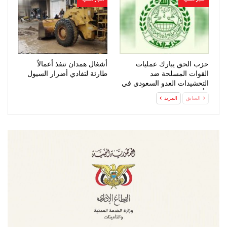
حزب الحق يبارك عمليات
أشغال همدان تنفذ أعمالاً
القوات المسلحة ضد
طارئة لتفادي أضرار السيول
التحشيدات العدو السعودي في
مأرب وحضرموت
السابق
المزيد