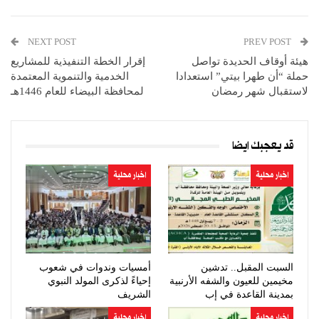
NEXT POST
PREV POST
هيئة أوقاف الحديدة تواصل
إقرار الخطة التنفيذية للمشاريع
حملة “أن طهرا بيتي” استعدادا
الخدمية والتنموية المعتمدة
لاستقبال شهر رمضان
لمحافظة البيضاء للعام 1446هـ
قد يعجبك ايضا
اخبار محلية
اخبار محلية
السبت المقبل.. تدشين
أمسيات وندوات في شعوب
مخيمين للعيون والشفه الأرنبية
إحياءً لذكرى المولد النبوي
بمدينة القاعدة في إب
الشريف
اخبار محلية
اخبار محلية