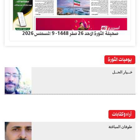
صحيفة الثورة الاحد 26 صفر 1448- 9 اغسطس 2026
يوميات الثورة
خــيار الحــل
آراء وكتابات
طوفان المباغتة