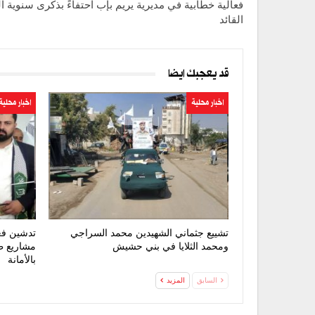
فعالية خطابية في مديرية يريم بإب احتفاءً بذكرى سنوية ا
القائد
قد يعجبك ايضا
اخبار محلية
اخبار محلية
تشييع جثماني الشهيدين محمد السراجي
تدشين فع
ومحمد الثلايا في بني حشيش
مشاريع ط
بالأمانة
السابق
المزيد