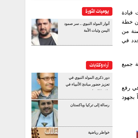
يوميات الثورة
 قيادة
من خطة
أنوار المولد النبوي .. سر صمود
صنة من
اليمن وثبات الأمة
جدد في
آراء وكتابات
ة جميع
دور ذكرى المولد النبوي في
تعزيز حضور مبادئ الأنبياء في
في رفع
واقعنا المعاصر
 بجهود
رسالة إلى تركيا وباكستان
خواطر رياضية