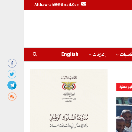
Althawrah99@gmail.com
اسبات
إعلانات
English
بار محلية