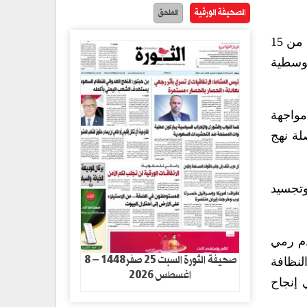
الصحيفة الورقية
الملحق
تستهدف الحملة التي تستمر ثلاثة أيام، بمشاركة 20 معدة وآلية نقل وست فرق عمل ميدانية وكل فرقة مكونة من 15
لوسطية
مواجهة
صلة نهج
وتجسيد
دم رمي
صحيفة الثورة السبت 25 صفر1448 – 8
لنظافة
اغسطس 2026
 إنجاح