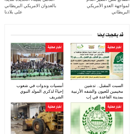
لمواجهة العدو الأمريكي
بالعدوان الامريكي البريطاني
البريطاني
على بلادنا
قد يعجبك ايضا
اخبار محلية
اخبار محلية
السبت المقبل.. تدشين
أمسيات وندوات في شعوب
مخيمين للعيون والشفه الأرنبية
إحياءً لذكرى المولد النبوي
بمدينة القاعدة في إب
الشريف
اخبار محلية
اخبار محلية