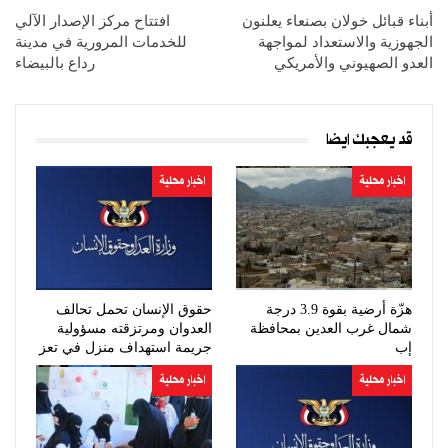
أبناء قبائل خولان بصنعاء يعلنون
افتتاح مركز الإصدار الآلي
الجهوزية والاستعداد لمواجهة
للخدمات المرورية في مدينة
العدو الصهيوني والأمريكي
رداع بالبيضاء
قد يعجبك ايضا
اخبار محلية
اخبار محلية
هزّة أرضية بقوة 3.9 درجة
حقوق الإنسان تحمل تحالف
شمال غرب العدين بمحافظة
العدوان ومرتزقته مسؤولية
إب
جريمة استهداف منزل في تعز
اخبار محلية
اخبار محلية