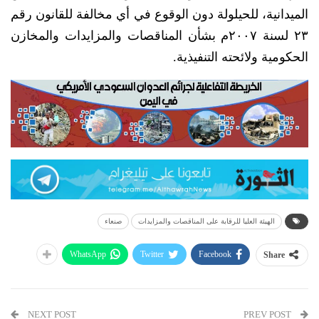
الميدانية، للحيلولة دون الوقوع في أي مخالفة للقانون رقم
٢٣ لسنة ٢٠٠٧م بشأن المناقصات والمزايدات والمخازن
الحكومية ولائحته التنفيذية.
الهيئة العليا للرقابة على المناقصات والمزايدات
صنعاء
WhatsApp
Twitter
Facebook
Share
NEXT POST
PREV POST