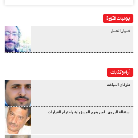
يوميات الثورة
خــيار الحــل
آراء وكتابات
طوفان المباغتة
استقالة البروي.. لمن يفهم المسؤولية واحترام القرارات