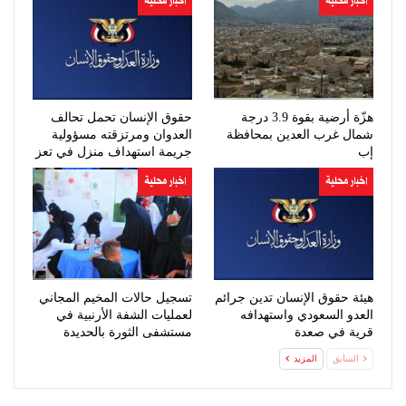
اخبار محلية
اخبار محلية
هزّة أرضية بقوة 3.9 درجة
حقوق الإنسان تحمل تحالف
شمال غرب العدين بمحافظة
العدوان ومرتزقته مسؤولية
إب
جريمة استهداف منزل في تعز
اخبار محلية
اخبار محلية
هيئة حقوق الإنسان تدين جرائم
تسجيل حالات المخيم المجاني
العدو السعودي واستهدافه
لعمليات الشفة الأرنبية في
قرية في صعدة
مستشفى الثورة بالحديدة
السابق
المزيد