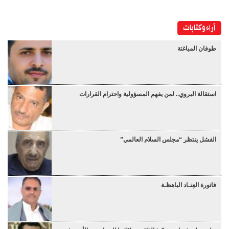
آراء وكتابات
طوفان المباغتة
استقالة البروي.. لمن يفهم المسؤولية واحترام القرارات
الفشل ينتظر “مجلس السلام العالمي”
فاتورة العِنـاد الباهظـة